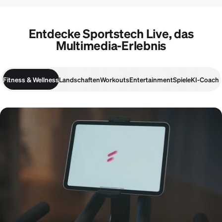
Entdecke Sportstech Live, das
Multimedia-Erlebnis
Fitness & Wellness
Landschaften
Workouts
Entertainment
Spiele
KI-Coach
Fitness & Wellness