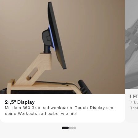
LE
21,5" Display
7 L
Mit dem 360 Grad schwenkbaren Touch-Display sind
Tra
deine Workouts so flexibel wie nie!