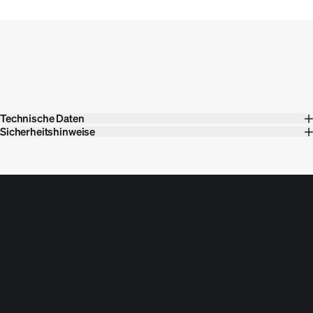
Produktdetails
Handbuch
Technische Daten
Sicherheitshinweise
Support Hotline
Unser Team hilft dir gerne telefonisch -
jetzt anrufen:
030 88626444