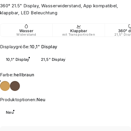
360° 21.5" Display, Wasserwiderstand, App kompatibel,
klappbar, LED Beleuchtung
Wasser
Klappbar
360° d
Widerstand
mit Transportrollen
21,5" Dis
Displaygröße
Displaygröße:
10,1" Display
10,1" Display
21,5" Display
Farbe
Farbe:
hellbraun
hellbraun
dunkelbraun
Produktoptionen
Produktoptionen:
Neu
Neu