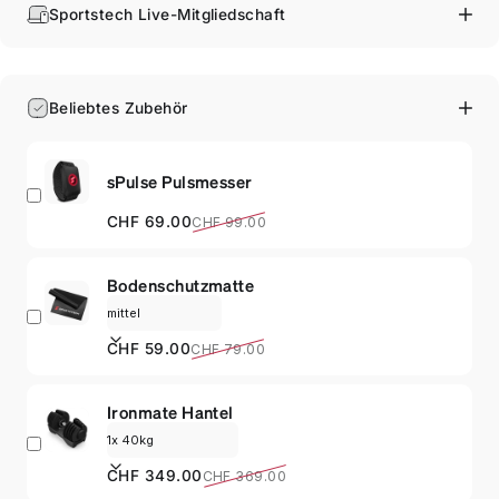
Sportstech Live-Mitgliedschaft
Beliebtes Zubehör
sPulse Pulsmesser
Verkaufspreis
Normaler Preis
CHF 69.00
CHF 99.00
Bodenschutzmatte
Verkaufspreis
Normaler Preis
CHF 59.00
CHF 79.00
Ironmate Hantel
Verkaufspreis
Normaler Preis
CHF 349.00
CHF 369.00