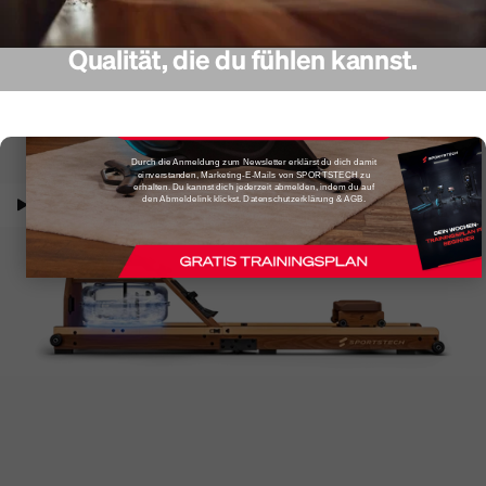
Die passenden Workouts erwarten dich in unserem
Trainingsplan als Download.
Qualität, die du fühlen kannst.
5% RABATT SICHERN
Durch die Anmeldung zum Newsletter erklärst du dich damit
einverstanden, Marketing-E-Mails von SPORTSTECH zu
erhalten. Du kannst dich jederzeit abmelden, indem du auf
den Abmeldelink klickst. Datenschutzerklärung & AGB.