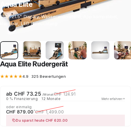
Aqua Elite
360° 21.5" Display, Wasserwiderstand, App kompatibel,
klappbar, LED Beleuchtung
Aqua Elite Rudergerät
325 Bewertungen insgesamt
4.9
325 Bewertungen
Verkaufspreis
Normaler Preis
ab CHF 73.25
CHF 124.91
/Monat
0 % Finanzierung
12 Monate
Mehr erfahren
oder einmalig
Verkaufspreis
Normaler Preis
CHF 879.00
CHF 1,499.00
*
Du sparst heute CHF 620.00