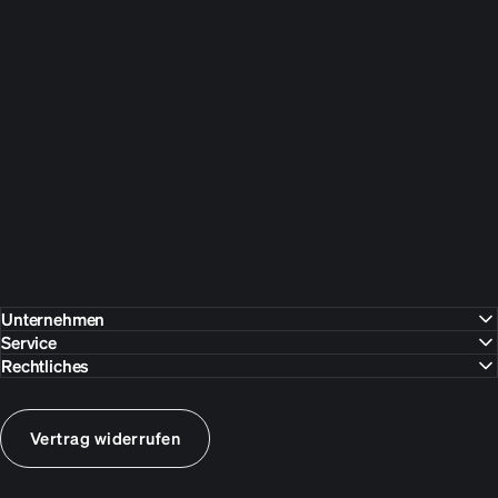
0% Finanzierung
Ab 20 €/Monat - flexibel aufteilen, sofort trainieren.
Kostenloser Versand
Direkt vor deine Tür geliefert.
Ohne Mindestbestellwert.
Unternehmen
Service
Rechtliches
Vertrag widerrufen