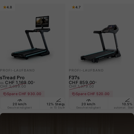
4.8
4.7
PROFI-LAUFBAND
PROFI-LAUFBAND
sTread Pro
F37s
Verkaufspreis
Normaler Preis
Verkaufspreis
Normaler Preis
CHF 1,169.00
CHF 859.00
*
*
Ab
CHF 2,099.00
CHF 1,379.00
Spare CHF 930.00
Spare CHF 520.00
20 km/h
12% Steigung
20 km/h
360° drehbar
10.5%
Extr
Geschwindigkeit
in 15 Stufen
Geschwindigkeit
21,5" Display + App
automat. Ste
Lau