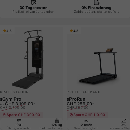
30 Tage testen
0% Finanzierung
Risikofrei zurücksenden
Zahle später, starte sofort
4.8
4.8
KRAFTSTATION
PROFI-LAUFBAND
sGym Pro
sProRun
Verkaufspreis
Normaler Preis
Verkaufspreis
Normaler Preis
CHF 3,199.00
CHF 259.00
*
*
Ab
CHF 3,499.00
CHF 369.00
Spare CHF 300.00
Spare CHF 110.00
100+
120 kg
12 km/h
Nur 2 m²
9%
21" 
Übungsvarianten
Elektrischer Widerstand
Geschwindigkeit
Stellfläche benötigt
manuelle Ste
mit Sports