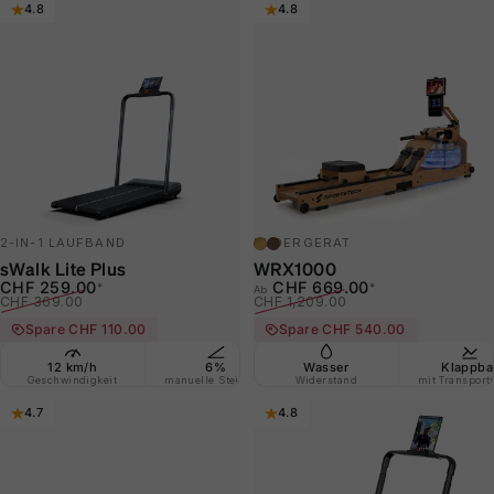
4.8
4.8
hellbraun
dunkelbraun
2-IN-1 LAUFBAND
RUDERGERÄT
sWalk Lite Plus
WRX1000
Verkaufspreis
Normaler Preis
Verkaufspreis
Normaler Preis
CHF 259.00
CHF 669.00
*
*
Ab
CHF 369.00
CHF 1,209.00
Spare CHF 110.00
Spare CHF 540.00
12 km/h
6%
Wasser
Schrittzähler
Klappba
2
Geschwindigkeit
manuelle Steigung
Widerstand
integriert
mit Transport
Gehen
4.7
4.8