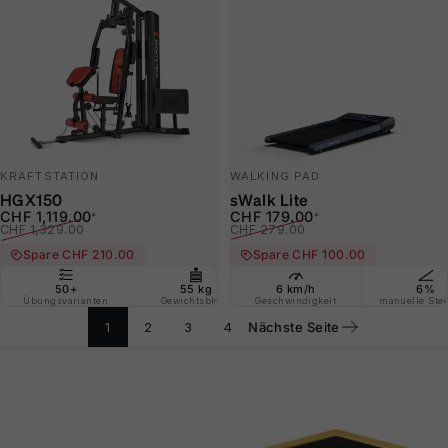
KRAFTSTATION
WALKING PAD
HGX150
sWalk Lite
Verkaufspreis
Normaler Preis
Verkaufspreis
Normaler Preis
CHF 1,119.00
CHF 179.00
*
*
CHF 1,329.00
CHF 279.00
Spare CHF 210.00
Spare CHF 100.00
50+
55 kg
6 km/h
Nur 2 m²
6%
Bei
Übungsvarianten
Gewichtsblock
Geschwindigkeit
Stellfläche benötigt
manuelle Ste
ink
1
2
3
4
Nächste Seite