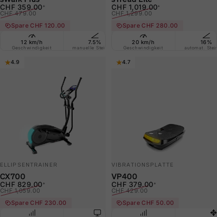
Verkaufspreis
Normaler Preis
Verkaufspreis
Normaler Preis
CHF 359.00
CHF 1,019.00
*
*
CHF 479.00
CHF 1,299.00
Spare CHF 120.00
Spare CHF 280.00
12 km/h
7.5%
20 km/h
12 Programme
16%
2
Geschwindigkeit
manuelle Steigung
Geschwindigkeit
vorinstalliert
automat. Ste
Gehen
4.9
4.7
ELLIPSENTRAINER
VIBRATIONSPLATTE
CX700
VP400
Verkaufspreis
Normaler Preis
Verkaufspreis
Normaler Preis
CHF 829.00
CHF 379.00
*
*
CHF 1,059.00
CHF 429.00
Spare CHF 230.00
Spare CHF 50.00