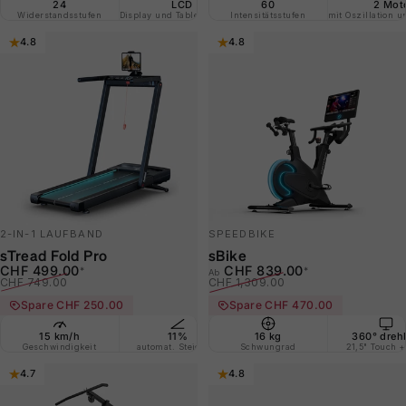
24
LCD
60
LED-Feedback
2 Mot
Widerstandsstufen
Display und Tablethalterung
Intensitätsstufen
nach Puls/Widerstand
mit Oszillation u
Train
4.8
4.8
2-IN-1 LAUFBAND
SPEEDBIKE
sTread Fold Pro
sBike
Verkaufspreis
Normaler Preis
Verkaufspreis
Normaler Preis
CHF 499.00
CHF 839.00
*
*
Ab
CHF 749.00
CHF 1,309.00
Spare CHF 250.00
Spare CHF 470.00
15 km/h
11%
16 kg
2 in 1
360° dreh
Hal
Geschwindigkeit
automat. Steigung
Schwungrad
Gehen + Laufen
21,5" Touch 
für sich
4.7
4.8