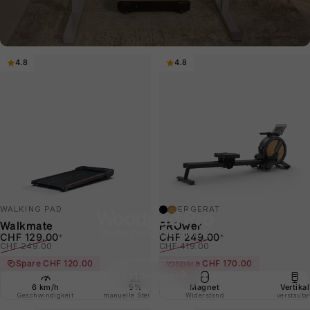
4.8
4.8
schwarz
hellbraun
WALKING PAD
RUDERGERÄT
Woodpad Pro
Walkmate
PROwer
Bewegung, die bleibt.
Verkaufspreis
Normaler Preis
Verkaufspreis
Normaler Preis
CHF 129.00
CHF 249.00
*
*
CHF 249.00
CHF 419.00
Spare CHF 120.00
Spare CHF 170.00
Entdecken
6 km/h
5%
Magnet
Schrittzähler
Vertikal
Plat
Geschwindigkeit
manuelle Steigung
Widerstand
integriert
verstauba
mit Tran