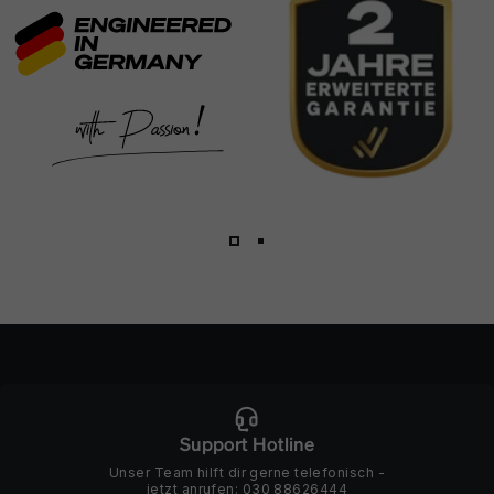
1
2
Support Hotline
Unser Team hilft dir gerne telefonisch -
jetzt anrufen:
030 88626444