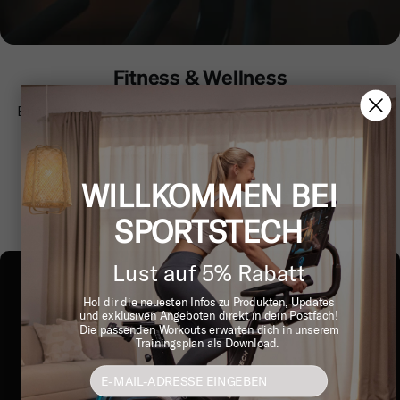
Fitness & Wellness
Bringe Körper und Geist in Balance. Entdecke vielseitige
Programme für Fitness, Regeneration und mehr
Wohlbefinden im Alltag.
WILLKOMMEN BEI
SPORTSTECH
Lust auf 5% Rabatt
Hol dir die neuesten Infos zu Produkten, Updates
und exklusiven Angeboten direkt in dein Postfach!
Die passenden Workouts erwarten dich in unserem
Trainingsplan als Download.