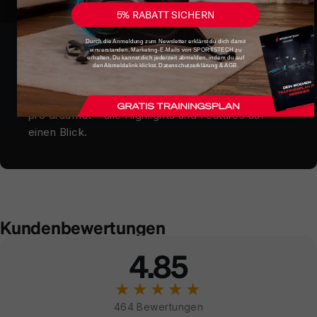
5% RABATT SICHERN
Durch die Anmeldung zum Newsletter erklärst du dich damit
einverstanden, Marketing-E-Mails von SPORTSTECH zu
Lerne das sTread Pro kennen!
erhalten. Du kannst dich jederzeit abmelden, indem du auf
den Abmeldelink klickst. Datenschutzerklärung & AGB.
Unser Trainer Patricio zeigt dir, was das sTread
pro draufhat – alle Highlights und Features auf
einen Blick.
Kundenbewertungen
4.85
★★★★★
464 Bewertungen