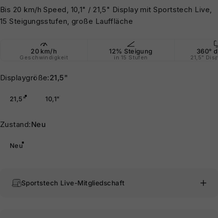
Bis 20 km/h Speed, 10,1" / 21,5" Display mit Sportstech Live,
15 Steigungsstufen, große Lauffläche
20 km/h
12% Steigung
360° d
Geschwindigkeit
in 15 Stufen
21,5" Dis
Displaygröße
Displaygröße:
21,5"
21,5"
10,1"
Zustand
Zustand:
Neu
Neu
Sportstech Live-Mitgliedschaft