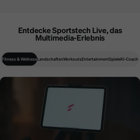
Entdecke Sportstech Live, das
Multimedia-Erlebnis
Fitness & Wellness
Landschaften
Workouts
Entertainment
Spiele
KI-Coach
Fitness & Wellness