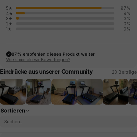
5★
87%
4★
9%
3★
3%
2★
0%
1★
0%
87% empfehlen dieses Produkt weiter
✓
Wie sammeln wir Bewertungen?
Eindrücke aus unserer Community
20 Beiträge
Sortieren