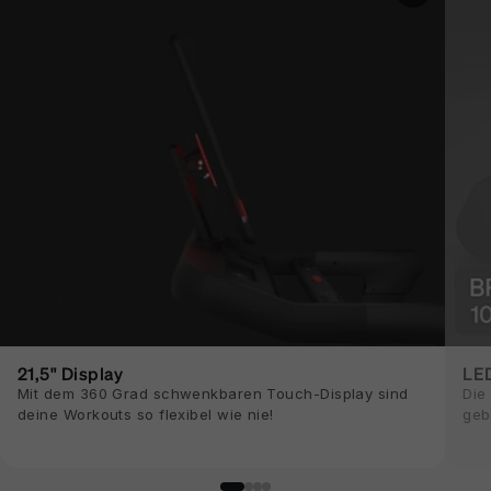
21,5" Display
LED
Mit dem 360 Grad schwenkbaren Touch-Display sind
Die
deine Workouts so flexibel wie nie!
geb