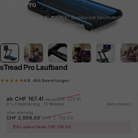
sTread Pro
Bis 20 km/h Speed, 10,1" / 21,5" Display mit Sportstech Live,
15 Steigungsstufen, große Lauffläche
sTread Pro Laufband
464 Bewertungen insgesamt
4.8
464 Bewertungen
Verkaufspreis
Normaler Preis
ab CHF 167.41
CHF 229.91
/Monat
0 % Finanzierung
12 Monate
Mehr erfahren
oder einmalig
Verkaufspreis
Normaler Preis
CHF 2,009.00
CHF 2,759.00
*
Du sparst heute CHF 750.00