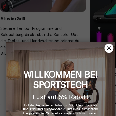
Alles im Griff
Steuere Tempo, Programme und
Beleuchtung direkt über die Konsole. Über
die Tablet- und Handyhalterung bringst du
die Sportstech Live App auf deinen
Bildschirm und trainierst geführt mit.
WILLKOMMEN BEI
Pace Meets 
SPORTSTECH
Die smarte L
Lauftraining:
Lust auf 5% Rabatt
eine eigene 
Workout auch
Hol dir die neuesten Infos zu Produkten, Updates
und exklusiven Angeboten direkt in dein Postfach!
Die passenden Workouts erwarten dich in unserem