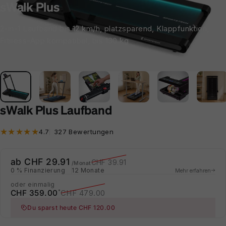
sWalk Plus
2-in-1 Laufband bis 12 km/h, platzsparend, Klappfunktion,
Fitness-App kompatibel, bis 130 kg
sWalk Plus Laufband
327 Bewertungen insgesamt
4.7
327 Bewertungen
Verkaufspreis
Normaler Preis
ab CHF 29.91
CHF 39.91
/Monat
0 % Finanzierung
12 Monate
Mehr erfahren
oder einmalig
Verkaufspreis
Normaler Preis
CHF 359.00
CHF 479.00
*
Du sparst heute CHF 120.00