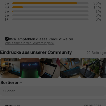
5★
85%
4★
14%
3★
1%
2★
0%
1★
0%
85% empfehlen dieses Produkt weiter
✓
Wie sammeln wir Bewertungen?
Eindrücke aus unserer Community
20 Beiträge
Sortieren
06.08.2026