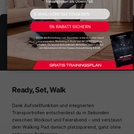
Trainingsplan als Download.
5% RABATT SICHERN
Durch die Anmeldung zum Newsletter erklärst du dich damit
einverstanden, Marketing-E-Mails von SPORTSTECH zu
erhalten. Du kannst dich jederzeit abmelden, indem du auf
den Abmeldelink klickst. Datenschutzerklärung & AGB.
Ready, Set, Walk
Dank Aufstellfunktion und integrierten
Transportrollen entscheidest du in Sekunden
zwischen Workout und Feierabend – und verstaust
dein Walking Pad danach platzsparend, ganz ohne