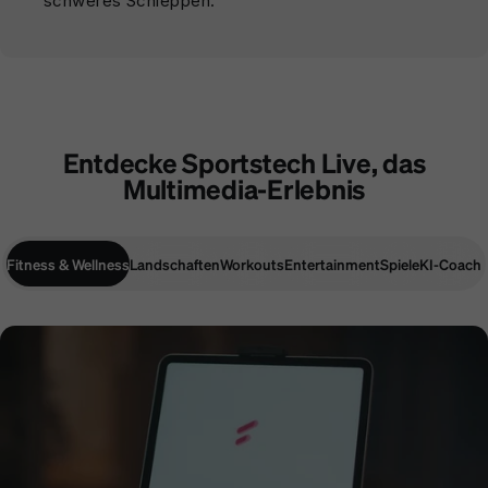
schweres Schleppen.
Entdecke Sportstech Live, das
Multimedia-Erlebnis
Fitness & Wellness
Landschaften
Workouts
Entertainment
Spiele
KI-Coach
Fitness & Wellness