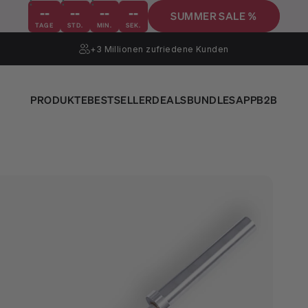
--
--
--
--
SUMMER SALE %
TAGE
STD.
MIN.
SEK.
+3 Millionen
zufriedene Kunden
PRODUKTE
BESTSELLER
DEALS
BUNDLES
APP
B2B