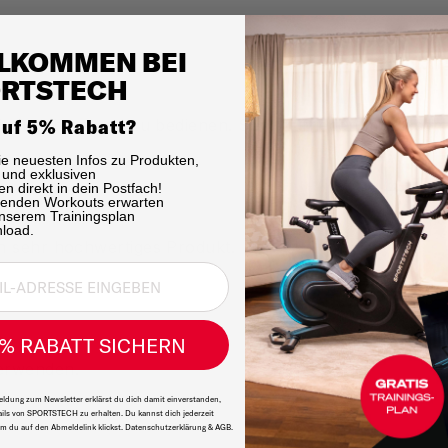
LKOMMEN BEI
RTSTECH
auf 5% Rabatt?
 einzurichten und zu bedienen. Sehr zufrieden mit diesem
die neuesten Infos zu Produkten,
und exklusiven
n direkt in dein Postfach!
senden Workouts erwarten
unserem Trainingsplan
nload.
in sehr hochwertiges Produkt.
% RABATT SICHERN
verwenden.
ldung zum Newsletter erklärst du dich damit einverstanden,
ils von SPORTSTECH zu erhalten. Du kannst dich jederzeit
m du auf den Abmeldelink klickst. Datenschutzerklärung & AGB.