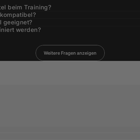
el beim Training?
 kompatibel?
l geeignet?
iniert werden?
ing?
der Langhantel?
Weitere Fragen anzeigen