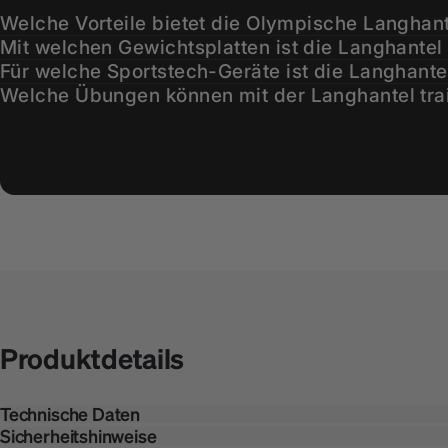
Welche Vorteile bietet die Olympische Langhant
Mit welchen Gewichtsplatten ist die Langhantel
Für welche Sportstech-Geräte ist die Langhante
Welche Übungen können mit der Langhantel tra
Wie sorgt die Langhantel für ein sicheres Train
Wie hoch ist die maximale Gewichtsbelastung 
Aus welchem Material besteht die Langhantel?
Sind Verschlüsse im Lieferumfang enthalten?
Wie kann ich den Kundenservice kontaktieren?
Produktdetails
Technische Daten
Sicherheitshinweise