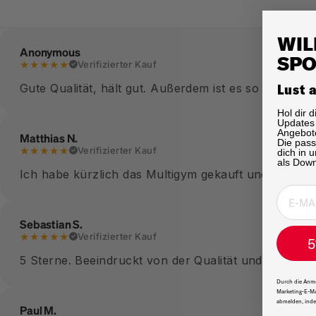
WIL
Anonymous
SPO
★★★★★
Verifizierter Kauf
Lust 
Gute Qualität, hält gut. Außerdem ist es so einfach
Hol dir 
Updates 
Angebote
Matthias N.
Die pas
★★★★★
Verifizierter Kauf
dich in 
als Dow
Ich habe kürzlich das Multigym gekauft und es ist e
Sebastian S.
★★★★★
Verifizierter Kauf
5
5 Sterne. Beeindruckt von der Qualität und gut zu 
Durch die Anme
Marketing-E-Ma
abmelden, inde
Paul M.