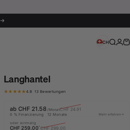
Login
CH
Schweiz (CH
Suche
W
CH
Schweiz (CHF CHF)
Langhantel
13 Bewertungen insgesamt
4.8
13 Bewertungen
ab CHF 21.58
Verkaufspreis
Normaler Preis
CHF 24.91
/Monat
0 % Finanzierung
12 Monate
Mehr erfahren
oder einmalig
Verkaufspreis
Normaler Preis
*
CHF 259.00
CHF 299.00