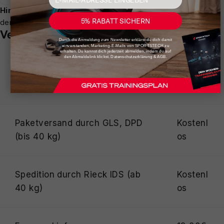
Hinweis:
Lieferungen in die Schweiz können sich aufgrund
5% RABATT SICHERN
der Verzollung um 2–3 Wochen verzögern.
Versandkosten
Durch die Anmeldung zum Newsletter erklärst du dich damit
einverstanden, Marketing-E-Mails von SPORTSTECH zu
erhalten. Du kannst dich jederzeit abmelden, indem du auf
Versan
den Abmeldelink klickst. Datenschutzerklärung & AGB.
Standard-Lieferung
dkoste
n
Paketversand durch GLS, DPD
Kostenl
(bis 40 kg)
os
Spedition durch Rieck IDS (ab
Kostenl
40 kg)
os