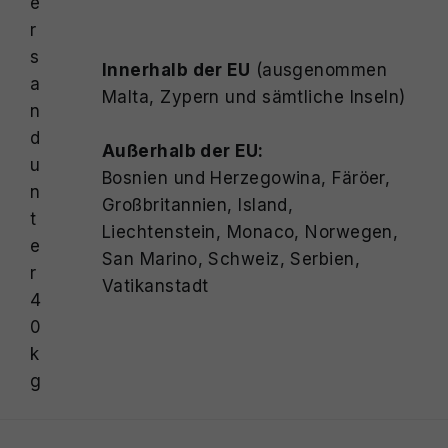
e
r
s
Innerhalb der EU
(ausgenommen
a
Malta, Zypern und sämtliche Inseln)
n
d
Außerhalb der EU:
u
Bosnien und Herzegowina, Färöer,
n
Großbritannien, Island,
t
Liechtenstein, Monaco, Norwegen,
e
San Marino, Schweiz, Serbien,
r
Vatikanstadt
4
0
k
g