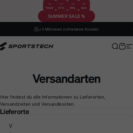
Direkt zum Inhalt
--
--
--
--
TAGE
STD.
MIN.
SEK.
SUMMER SALE %
+3 Millionen
zufriedene Kunden
Sportstech
Suche
Ware
S
Versandarten
Hier findest du alle Informationen zu Lieferorten,
Versandzeiten und Versandkosten.
Lieferorte
V