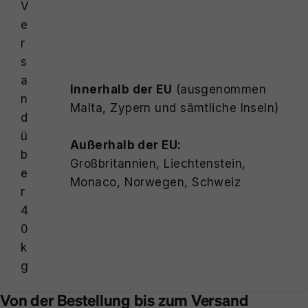
V
e
r
s
a
Innerhalb der EU
(ausgenommen
n
Malta, Zypern und sämtliche Inseln)
d
ü
Außerhalb der EU:
b
Großbritannien, Liechtenstein,
e
Monaco, Norwegen, Schweiz
r
4
0
k
g
Von der Bestellung bis zum Versand