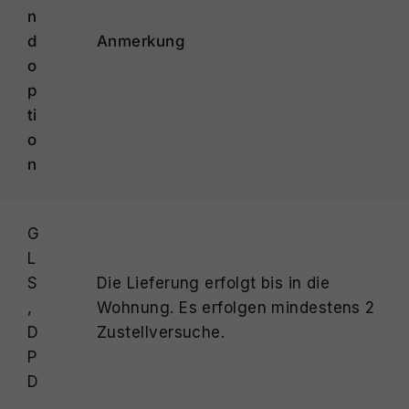
n
d
Anmerkung
o
p
ti
o
n
G
L
S
Die Lieferung erfolgt bis in die
,
Wohnung. Es erfolgen mindestens 2
D
Zustellversuche.
P
D