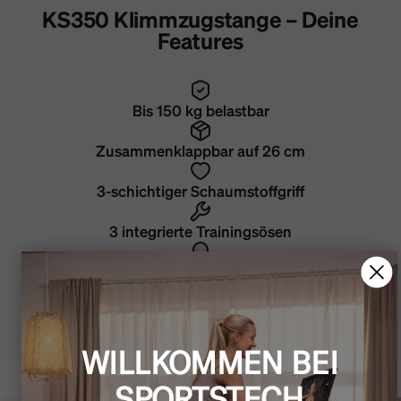
KS350 Klimmzugstange – Deine
Features
Bis 150 kg belastbar
Zusammenklappbar auf 26 cm
3-schichtiger Schaumstoffgriff
3 integrierte Trainingsösen
Extrabreite Ankerplatten
Komplettes Montage-Set inklusive
WILLKOMMEN BEI
SPORTSTECH