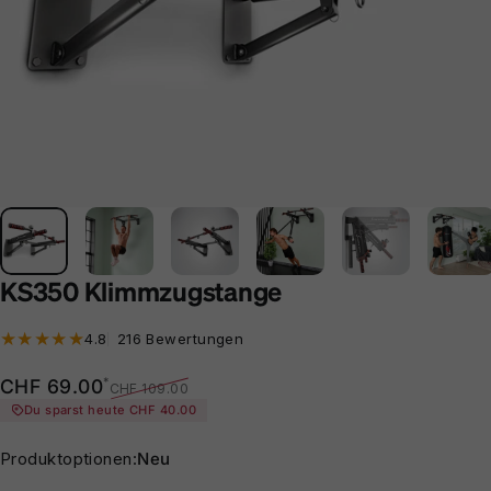
KS350 Klimmzugstange
216 Bewertungen insgesamt
4.8
216 Bewertungen
Verkaufspreis
Normaler Preis
*
CHF 69.00
CHF 109.00
Du sparst heute CHF 40.00
Produktoptionen
Produktoptionen:
Neu