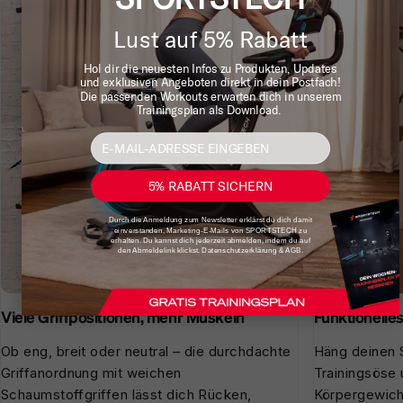
Lust auf 5% Rabatt
Hol dir die neuesten Infos zu Produkten, Updates
und exklusiven Angeboten direkt in dein Postfach!
Die passenden Workouts erwarten dich in unserem
Trainingsplan als Download.
5% RABATT SICHERN
Durch die Anmeldung zum Newsletter erklärst du dich damit
einverstanden, Marketing-E-Mails von SPORTSTECH zu
erhalten. Du kannst dich jederzeit abmelden, indem du auf
den Abmeldelink klickst. Datenschutzerklärung & AGB.
Viele Griffpositionen, mehr Muskeln
Funktionelle
Ob eng, breit oder neutral – die durchdachte
Häng deinen S
Griffanordnung mit weichen
Trainingsöse 
Schaumstoffgriffen lässt dich Rücken,
Körpergewicht