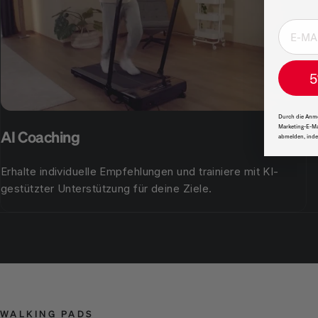
5
Durch die Anme
Marketing-E-Ma
AI Coaching
abmelden, inde
Erhalte individuelle Empfehlungen und trainiere mit KI-
gestützter Unterstützung für deine Ziele.
WALKING PADS