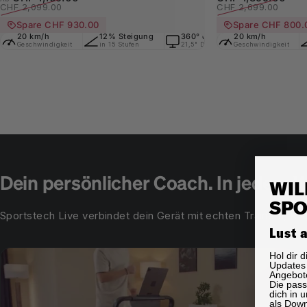
CHF 2,099.00
CHF 2,699.00
Spare CHF 930.00
Spare CHF 800.
20 km/h
12% Steigung
360° drehbar
20 km/h
Extra Groß
Geschwindigkeit
in 15 Stufen
21,5" Display + App
Geschwindigkeit
Lauffläche
Dein persönlicher Coach. In jedem 
WIL
SPO
Sportstech Live verbindet dein Gerät mit echten Trainern, K
Lust 
Hol dir 
Updates 
Angebote
Die pas
dich in 
als Dow