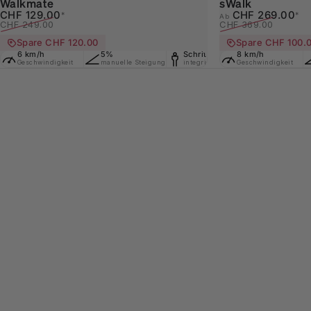
Walkmate
sWalk
Verkaufspreis
Normaler Preis
Verkaufspreis
Normaler Preis
CHF 129.00
CHF 269.00
*
*
Ab
CHF 249.00
CHF 369.00
Spare CHF 120.00
Spare CHF 100.
6 km/h
5%
Schrittzähler
8 km/h
Platzspare
Geschwindigkeit
manuelle Steigung
integriert
Geschwindigkeit
mit Transport