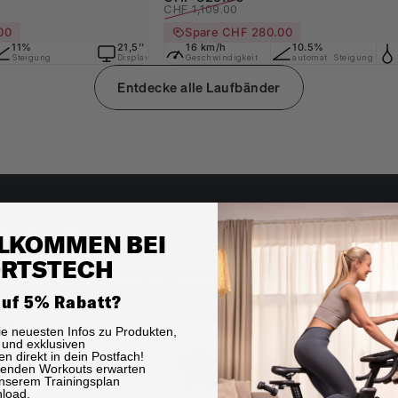
CHF 1,109.00
00
Spare CHF 280.00
e
11%
150 kg
21,5'' Touch
16 km/h
Klappbar
10.5%
150 k
Steigung
Nutzergewicht
Display mit Sportstech Live
Geschwindigkeit
mit Transportrollen
automat. Steigung
Nutzer
Entdecke alle Laufbänder
Workout.
LKOMMEN BEI
RTSTECH
I-gestütztem Coaching und Trainingsplänen
auf 5% Rabatt?
die neuesten Infos zu Produkten,
und exklusiven
n direkt in dein Postfach!
senden Workouts erwarten
unserem Trainingsplan
nload.