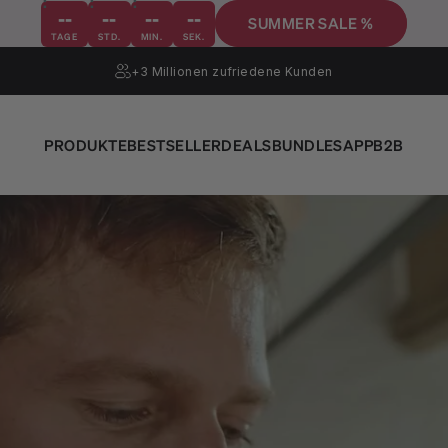
--
--
--
--
SUMMER SALE %
TAGE
STD.
MIN.
SEK.
+3 Millionen
zufriedene Kunden
PRODUKTE
BESTSELLER
DEALS
BUNDLES
APP
B2B