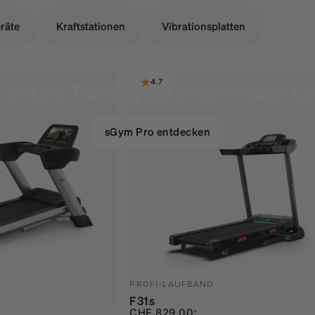
räte
Kraftstationen
Vibrationsplatten
4.7
l-in-One Training auf einem neuen Le
sGym Pro entdecken
PROFI-LAUFBAND
F31s
Verkaufspreis
Normaler Preis
CHF 829.00
*