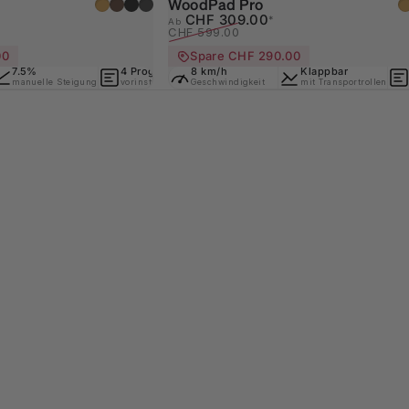
hellbraun
dunkelbraun
dunkelgrau
grau
WoodPad Pro
h
Verkaufspreis
Normaler Preis
CHF 309.00
*
Ab
CHF 599.00
00
Spare CHF 290.00
nd
7.5%
150 kg
4 Programme
8 km/h
Platzsparend
Klappbar
150 kg
rollen
manuelle Steigung
Nutzergewicht
vorinstalliert
Geschwindigkeit
mit Transportrollen
mit Transportrollen
Belastbarkeit