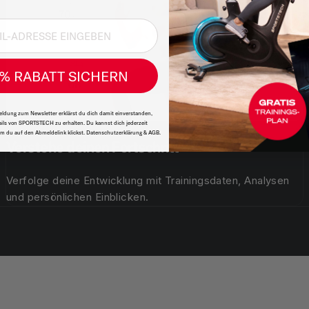
% RABATT SICHERN
ldung zum Newsletter erklärst du dich damit einverstanden,
ils von SPORTSTECH zu erhalten. Du kannst dich jederzeit
m du auf den Abmeldelink klickst. Datenschutzerklärung & AGB.
Verstehe deinen Fortschritt
Verfolge deine Entwicklung mit Trainingsdaten, Analysen
und persönlichen Einblicken.