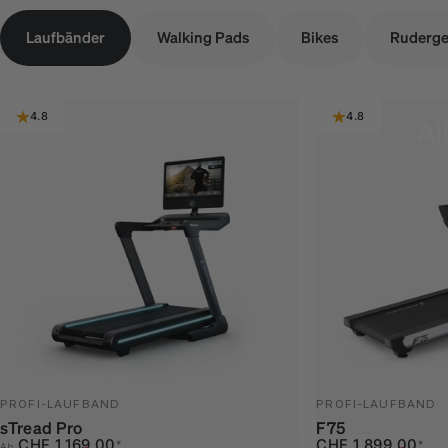
Laufbänder
Walking Pads
Bikes
Ruderge
4.8
4.8
Al
PROFI-LAUFBAND
PROFI-LAUFBAND
sTread Pro
F75
Verkaufspreis
Normaler Preis
Verkaufspreis
Normaler Preis
CHF 1,169.00
CHF 1,899.00
*
*
Ab