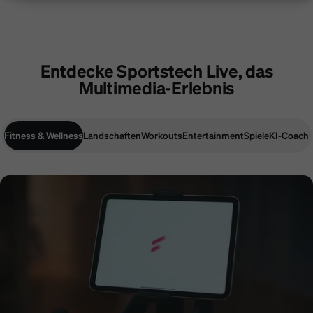
Entdecke Sportstech Live, das
Multimedia-Erlebnis
Fitness & Wellness
Landschaften
Workouts
Entertainment
Spiele
KI-Coach
Fitness & Wellness