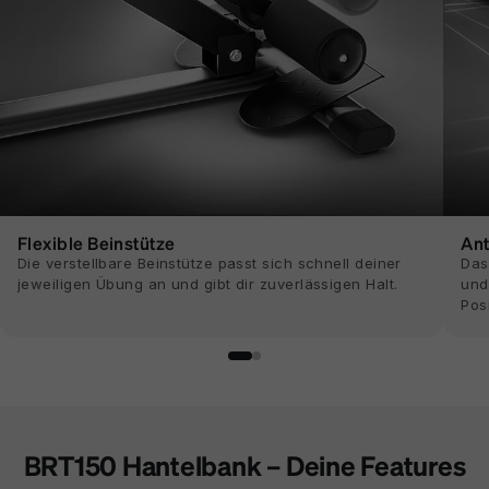
Flexible Beinstütze
Ant
Die verstellbare Beinstütze passt sich schnell deiner
Das
jeweiligen Übung an und gibt dir zuverlässigen Halt.
und
Posi
BRT150 Hantelbank – Deine Features