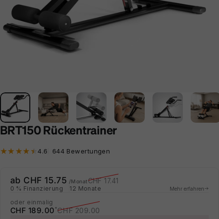
BRT150 Rückentrainer
644 Bewertungen insgesamt
4.6
644 Bewertungen
Verkaufspreis
Normaler Preis
ab CHF 15.75
CHF 17.41
/Monat
0 % Finanzierung
12 Monate
Mehr erfahren
oder einmalig
Verkaufspreis
Normaler Preis
CHF 189.00
CHF 209.00
*