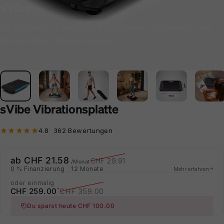
sVibe
4D-Oszillation, 2 Motoren, 7 LED-Farben, Sportstech Live-
Konnektivität, Hexagon Design
sVibe Vibrationsplatte
362 Bewertungen insgesamt
4.8
362 Bewertungen
Verkaufspreis
Normaler Preis
ab CHF 21.58
CHF 29.91
/Monat
0 % Finanzierung
12 Monate
Mehr erfahren
oder einmalig
Verkaufspreis
Normaler Preis
CHF 259.00
CHF 359.00
*
Du sparst heute CHF 100.00