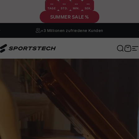
Direkt zum Inhalt
--
--
--
--
TAGE
STD.
MIN.
SEK.
SUMMER SALE %
+3 Millionen
zufriedene Kunden
Sportstech
Suche
Ware
S