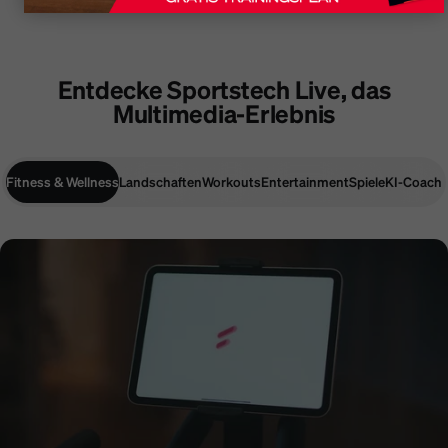
Entdecke Sportstech Live, das
Multimedia-Erlebnis
Fitness & Wellness
Landschaften
Workouts
Entertainment
Spiele
KI-Coach
Fitness & Wellness