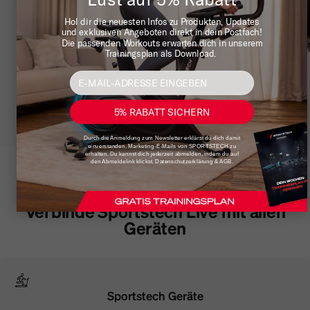
Hol dir die neuesten Infos zu Produkten, Updates
und exklusiven Angeboten direkt in dein Postfach!
Die passenden Workouts erwarten dich in unserem
Trainingsplan als Download.
Kompatible Apps
5% RABATT SICHERN
Durch die Anmeldung zum Newsletter erklärst du dich damit
einverstanden, Marketing-E-Mails von SPORTSTECH zu
erhalten. Du kannst dich jederzeit abmelden, indem du auf
den Abmeldelink klickst. Datenschutzerklärung & AGB.
SMART CONNECT
Verbinde Sportstech Live mit allen
Geräten
Sportstech Geräte