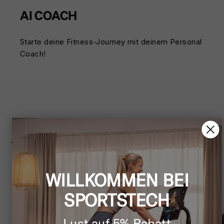
AI COACH
Starte deine Fitness-Journey mit deinem Personal
Coach!
APP INTEGRATION
Verbinde die App mit Apple Health &
weiteren Apps
WILLKOMMEN BEI
SPORTSTECH
Lust auf 5% Rabatt